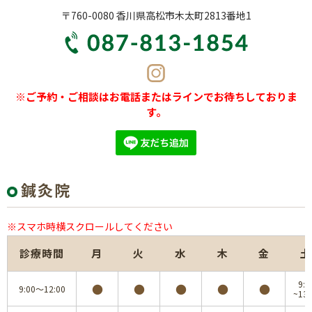
〒760-0080 香川県高松市木太町2813番地1
※ご予約・ご相談はお電話またはラインでお待ちしておりま
す。
鍼灸院
※スマホ時横スクロールしてください
診療時間
月
火
水
木
金
土
9:0
●
●
●
●
●
9:00～12:00
~13: