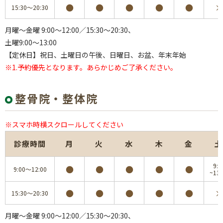
●
●
●
●
●
×
15:30～20:30
月曜～金曜 9:00～12:00／15:30～20:30、
土曜9:00～13:00
【定休日】祝日、土曜日の午後、日曜日、お盆、年末年始
※1.予約優先となります。あらかじめご了承ください。
整骨院・整体院
※スマホ時横スクロールしてください
診療時間
月
火
水
木
金
土
9:0
●
●
●
●
●
9:00～12:00
~13:
●
●
●
●
●
×
15:30～20:30
月曜～金曜 9:00～12:00／15:30～20:30、