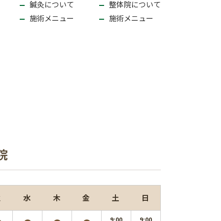
鍼灸について
整体院について
施術メニュー
施術メニュー
院
火
水
木
金
土
日
9:00
9:00