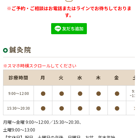
※ご予約・ご相談はお電話またはラインでお待ちしておりま
す。
鍼灸院
※スマホ時横スクロールしてください
診療時間
月
火
水
木
金
土
9:0
●
●
●
●
●
9:00～12:00
~13:
●
●
●
●
●
×
15:30～20:30
月曜～金曜 9:00～12:00／15:30～20:30、
土曜9:00～13:00
【定休日】祝日、土曜日の午後、日曜日、お盆、年末年始