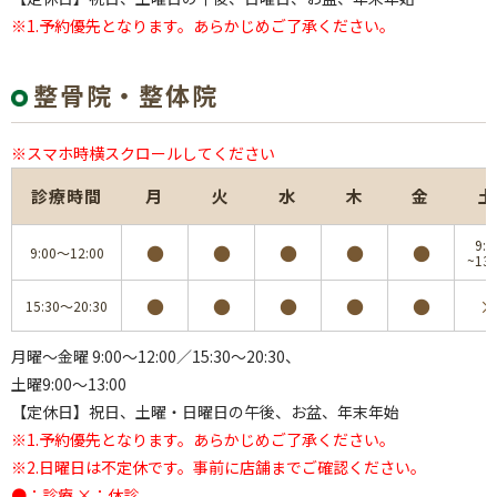
※1.予約優先となります。あらかじめご了承ください。
整骨院・整体院
※スマホ時横スクロールしてください
診療時間
月
火
水
木
金
土
9:0
●
●
●
●
●
9:00～12:00
~13:
●
●
●
●
●
×
15:30～20:30
月曜～金曜 9:00～12:00／15:30～20:30、
土曜9:00～13:00
【定休日】祝日、土曜・日曜日の午後、お盆、年末年始
※1.予約優先となります。あらかじめご了承ください。
※2.日曜日は不定休です。事前に店舗までご確認ください。
●：診療 ×：休診