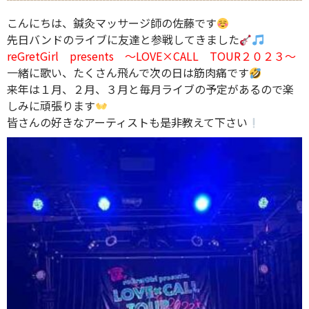
こんにちは、鍼灸マッサージ師の佐藤です
先日バンドのライブに友達と参戦してきました
reGretGirl presents ～LOVE×CALL TOUR２０２３～
一緒に歌い、たくさん飛んで次の日は筋肉痛です
来年は１月、２月、３月と毎月ライブの予定があるので楽
しみに頑張ります
皆さんの好きなアーティストも是非教えて下さい