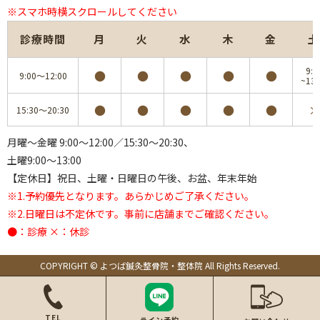
※スマホ時横スクロールしてください
診療時間
月
火
水
木
金
土
9:0
●
●
●
●
●
9:00～12:00
~13:
●
●
●
●
●
×
15:30～20:30
月曜～金曜 9:00～12:00／15:30～20:30、
土曜9:00～13:00
【定休日】祝日、土曜・日曜日の午後、お盆、年末年始
※1.予約優先となります。あらかじめご了承ください。
※2.日曜日は不定休です。事前に店舗までご確認ください。
●：診療 ×：休診
COPYRIGHT © よつば鍼灸整骨院・整体院 All Rights Reserved.
TEL
ライン予約