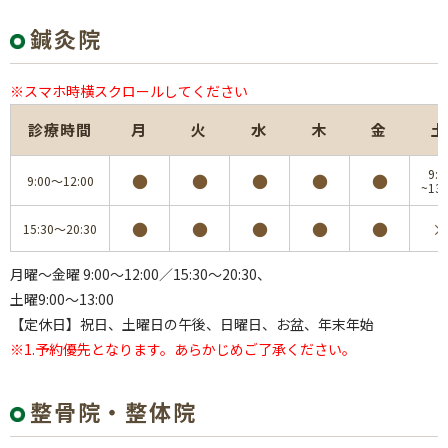
鍼灸院
※スマホ時横スクロールしてください
診療時間
月
火
水
木
金
土
9:0
●
●
●
●
●
9:00～12:00
~13:
●
●
●
●
●
×
15:30～20:30
月曜～金曜 9:00～12:00／15:30～20:30、
土曜9:00～13:00
【定休日】祝日、土曜日の午後、日曜日、お盆、年末年始
※1.予約優先となります。あらかじめご了承ください。
整骨院・整体院