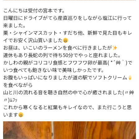
こんにちは受付の宮本です。
日曜日にドライブがてら産直巡りをしながら塩江に行って
来ました。
栗・シャインマスカット・すだち他、新鮮で見た目もキレ
イでお安く沢山買いました
お昼は、いこいのラーメンを食べに行きましたが
連休もあり長蛇の列で待ち50分でやっと座れました。
かしわの親がコリコリ食感とフワフワ卵が最高( *´艸｀)で
いつ食べても飽きない味で美味しかったです。
お腹もいっぱいになりましたが道の駅でソフトクリーム
を食べながら
山と川の流れる音を聴き自然の中で心が癒されました(〃艸
〃)ﾑﾌｯ
これから寒くなると紅葉もキレイなので、また行こうと思
います