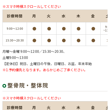
※スマホ時横スクロールしてください
診療時間
月
火
水
木
金
土
9:0
●
●
●
●
●
9:00～12:00
~13:
●
●
●
●
●
×
15:30～20:30
月曜～金曜 9:00～12:00／15:30～20:30、
土曜9:00～13:00
【定休日】祝日、土曜日の午後、日曜日、お盆、年末年始
※1.予約優先となります。あらかじめご了承ください。
整骨院・整体院
※スマホ時横スクロールしてください
診療時間
月
火
水
木
金
土