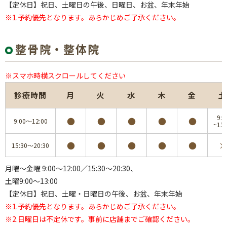
【定休日】祝日、土曜日の午後、日曜日、お盆、年末年始
※1.予約優先となります。あらかじめご了承ください。
整骨院・整体院
※スマホ時横スクロールしてください
診療時間
月
火
水
木
金
土
9:0
●
●
●
●
●
9:00～12:00
~13:
●
●
●
●
●
×
15:30～20:30
月曜～金曜 9:00～12:00／15:30～20:30、
土曜9:00～13:00
【定休日】祝日、土曜・日曜日の午後、お盆、年末年始
※1.予約優先となります。あらかじめご了承ください。
※2.日曜日は不定休です。事前に店舗までご確認ください。