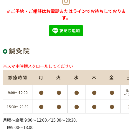
※ご予約・ご相談はお電話またはラインでお待ちしておりま
す。
鍼灸院
※スマホ時横スクロールしてください
診療時間
月
火
水
木
金
土
9:0
●
●
●
●
●
9:00～12:00
~13:
●
●
●
●
●
×
15:30～20:30
月曜～金曜 9:00～12:00／15:30～20:30、
土曜9:00～13:00