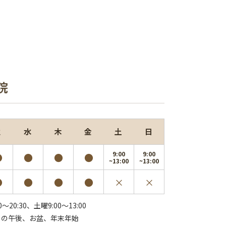
院
火
水
木
金
土
日
9:00
9:00
●
●
●
●
~13:00
~13:00
●
●
●
●
×
×
0～20:30、
土曜9:00～13:00
日の午後、お盆、年末年始