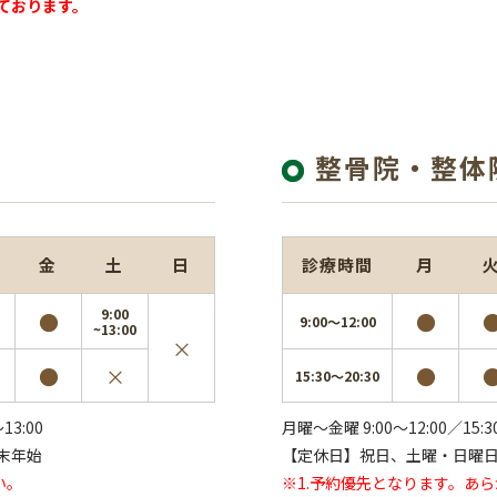
ております。
整骨院・整体
金
土
日
診療時間
月
9:00
●
●
9:00～12:00
~13:00
×
●
×
●
15:30～20:30
13:00
月曜～金曜 9:00～12:00／15:3
末年始
【定休日】祝日、土曜・日曜
い。
※1.予約優先となります。あ