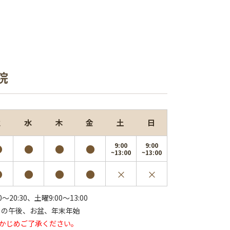
院
火
水
木
金
土
日
9:00
9:00
●
●
●
●
~13:00
~13:00
●
●
●
●
×
×
0～20:30、
土曜9:00～13:00
日の午後、お盆、年末年始
らかじめご了承ください。